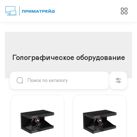
Голографическое оборудование