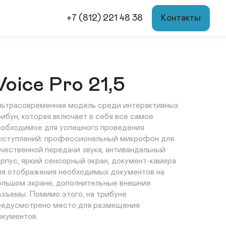
+7 (812) 221 48 38
Контакты
Voice Pro 21,5
льтрасовременная модель среди интерактивных 
рибун, которая включает в себя все самое 
еобходимое для успешного проведения 
ыступлений: профессиональный микрофон для 
ачественной передачи звука, антивандальный 
орпус, яркий сенсорный экран, документ-камера 
ля отображения необходимых документов на 
ольшом экране, дополнительные внешние 
азъемы. Помимо этого, на трибуне 
редусмотрено место для размещения 
окументов.
