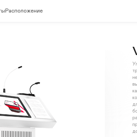
ты
Расположение
У
т
н
в
к
к
д
б
р
п
д