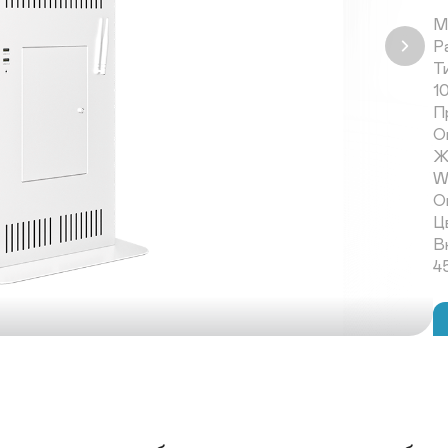
М
Р
Т
10
Пр
О
Ж
Wi
О
Ц
В
4