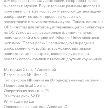
для образовательных учреждений, конференц-залов, 
выставок и музеев. Внушительные размеры дисплея в 
сочетании с легким корпусом и высокой детализацией 
изображения позволят провести красочную 
презентацию или увлекательный урок. Панель оснащена 
OPS-слотом для интеграции управляющего компьютера 
на ОС Windows для расширения функциональных 
возможностей и мощностей. Модель Union оснащена 
режимом "Белой доски", беспроводной передачей 
изображения с устройств, возможностью записи 
происходящего на экране, внесения рукописных 
заметок поверх файлов и многими другими функциями.

Материал Сталь / Алюминий	

Разрешение 4K UltraHD

Тип сенсора ИК-рамка на 20 одновременных касаний

Процессор Intel Celeron	

Оперативная память 4 Гб	

Жесткий диск 32 Гб

Wi Fi адаптер Да	

Операционная система Windows 10	
