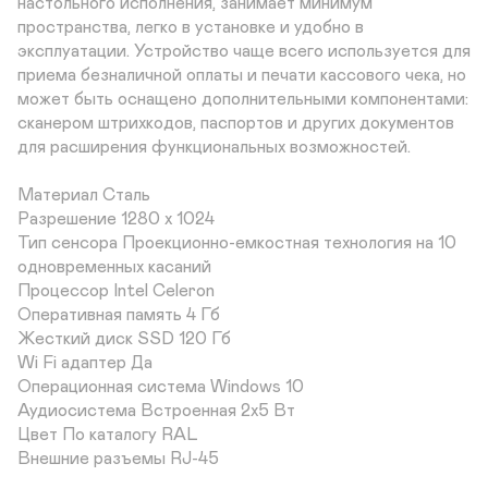
настольного исполнения, занимает минимум 
пространства, легко в установке и удобно в 
эксплуатации. Устройство чаще всего используется для 
приема безналичной оплаты и печати кассового чека, но 
может быть оснащено дополнительными компонентами: 
сканером штрихкодов, паспортов и других документов 
для расширения функциональных возможностей.

Материал Сталь	

Разрешение 1280 х 1024	

Тип сенсора Проекционно-емкостная технология на 10 
одновременных касаний	

Процессор Intel Celeron	

Оперативная память 4 Гб	

Жесткий диск SSD 120 Гб	

Wi Fi адаптер Да	

Операционная система Windows 10	

Аудиосистема Встроенная 2х5 Вт	

Цвет По каталогу RAL 	

Внешние разъемы RJ-45