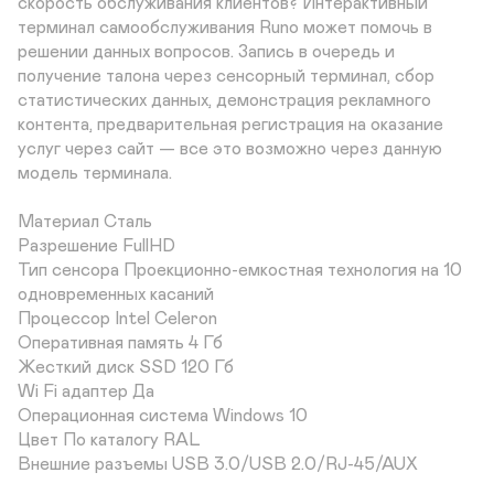
скорость обслуживания клиентов? Интерактивный 
терминал самообслуживания Runo может помочь в 
решении данных вопросов. Запись в очередь и 
получение талона через сенсорный терминал, сбор 
статистических данных, демонстрация рекламного 
контента, предварительная регистрация на оказание 
услуг через сайт — все это возможно через данную 
модель терминала.

Материал Сталь	

Разрешение FullHD	

Тип сенсора Проекционно-емкостная технология на 10 
одновременных касаний	

Процессор Intel Celeron	

Оперативная память 4 Гб	

Жесткий диск SSD 120 Гб	

Wi Fi адаптер Да	

Операционная система Windows 10	

Цвет По каталогу RAL 	

Внешние разъемы USB 3.0/USB 2.0/RJ-45/AUX