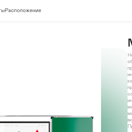
ты
Расположение
Н
о
п
и
к
п
с
и
м
м
в
П