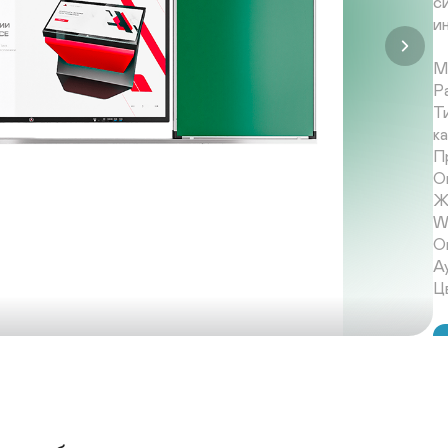
с
и
М
Р
Т
ка
П
О
Ж
Wi
О
А