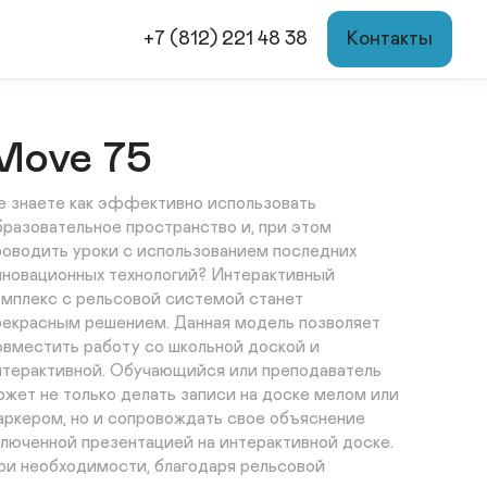
+7 (812) 221 48 38
Контакты
Move 75
е знаете как эффективно использовать 
бразовательное пространство и, при этом 
роводить уроки с использованием последних 
нновационных технологий? Интерактивный 
омплекс с рельсовой системой станет 
рекрасным решением. Данная модель позволяет 
овместить работу со школьной доской и 
нтерактивной. Обучающийся или преподаватель 
ожет не только делать записи на доске мелом или 
аркером, но и сопровождать свое объяснение 
ключенной презентацией на интерактивной доске. 
ри необходимости, благодаря рельсовой 