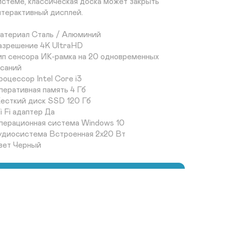
истеме, классическая доска может закрыть 
нтерактивный дисплей.

атериал Сталь / Алюминий	

азрешение 4K UltraHD

ип сенсора ИК-рамка на 20 одновременных 
саний

роцессор Intel Core i3

перативная память 4 Гб	

есткий диск SSD 120 Гб	

 Fi адаптер Да	

перационная система Windows 10	

удиосистема Встроенная 2х20 Вт	

Заказать