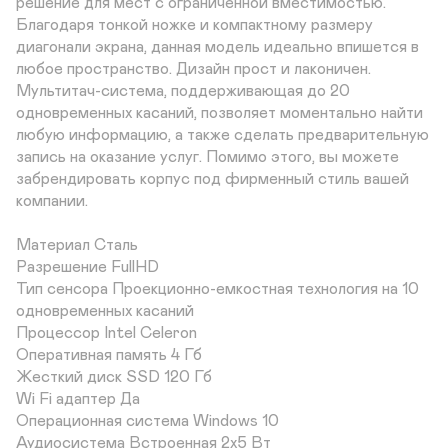
решение для мест с ограниченной вместимостью. 
Благодаря тонкой ножке и компактному размеру 
диагонали экрана, данная модель идеально впишется в 
любое пространство. Дизайн прост и лаконичен. 
Мультитач-система, поддерживающая до 20 
одновременных касаний, позволяет моментально найти 
любую информацию, а также сделать предварительную 
запись на оказание услуг. Помимо этого, вы можете 
забрендировать корпус под фирменный стиль вашей 
компании. 

Материал Сталь	

Разрешение FullHD	

Тип сенсора Проекционно-емкостная технология на 10 
одновременных касаний	

Процессор Intel Celeron	

Оперативная память 4 Гб	

Жесткий диск SSD 120 Гб	

Wi Fi адаптер Да	

Операционная система Windows 10	

Аудиосистема Встроенная 2х5 Вт	
