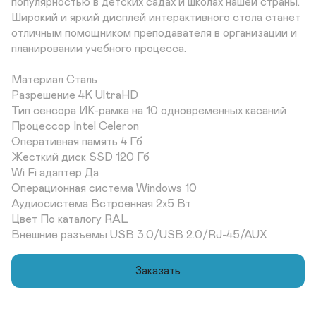
популярностью в детских садах и школах нашей страны. 
Широкий и яркий дисплей интерактивного стола станет 
отличным помощником преподавателя в организации и 
планировании учебного процесса.

Материал Сталь	

Разрешение 4K UltraHD	

Тип сенсора ИК-рамка на 10 одновременных касаний	

Процессор Intel Celeron	

Оперативная память 4 Гб	

Жесткий диск SSD 120 Гб	

Wi Fi адаптер Да	

Операционная система Windows 10	

Аудиосистема Встроенная 2х5 Вт	

Цвет По каталогу RAL 	

Внешние разъемы USB 3.0/USB 2.0/RJ-45/AUX
Заказать